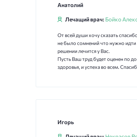
Анатолий
Лечащий врач:
Бойко Алек
От всей души хочу сказать спасиб
не было сомнений что нужно идти 
решении лечится у Вас.
Пусть Ваш труд будет оценен по д
здоровья, и успеха во всем. Спаси
Игорь
Лечащий врач:
Некрасов Р