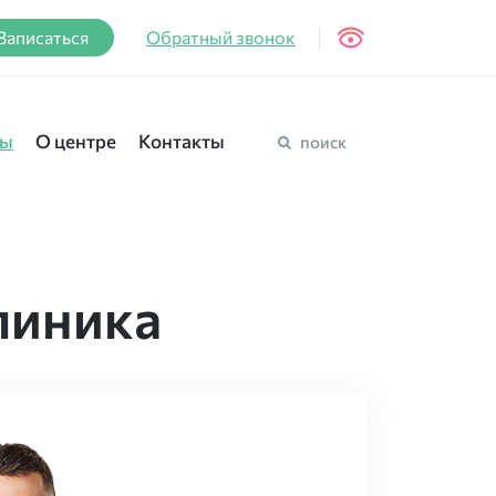
Записаться
Обратный звонок
вы
О центре
Контакты
поиск
линика