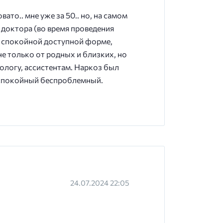
то.. мне уже за 50.. но, на самом
 доктора (во время проведения
 в спокойной доступной форме,
е только от родных и близких, но
иологу, ассистентам. Наркоз был
а спокойный беспроблемный.
24.07.2024 22:05