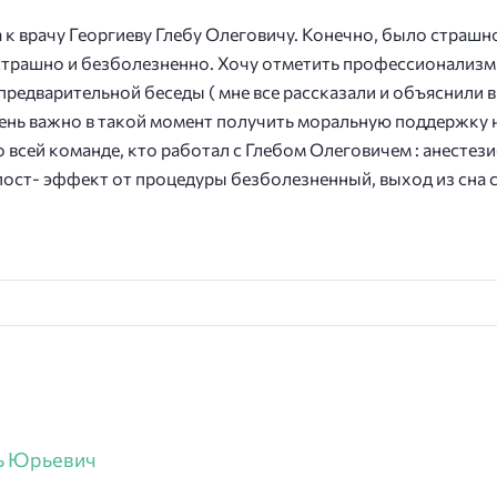
 врачу Георгиеву Глебу Олеговичу. Конечно, было страшнова
 страшно и безболезненно. Хочу отметить профессионализм
 предварительной беседы ( мне все рассказали и объяснили
чень важно в такой момент получить моральную поддержку н
о всей команде, кто работал с Глебом Олеговичем : анестез
и пост- эффект от процедуры безболезненный, выход из сн
ь Юрьевич