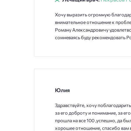
Хочу выразить огромную благодар
внимательное отношение к пробле
Роману Александровичу удовлетво
сомневаясь буду рекомендовать Ро
Юлия
Здравствуйте, хочу поблагодарит
за его доброту и понимание, за ег
прошла на все 100 ,успешно, да бы
хорошее отношение, спасибо вам в