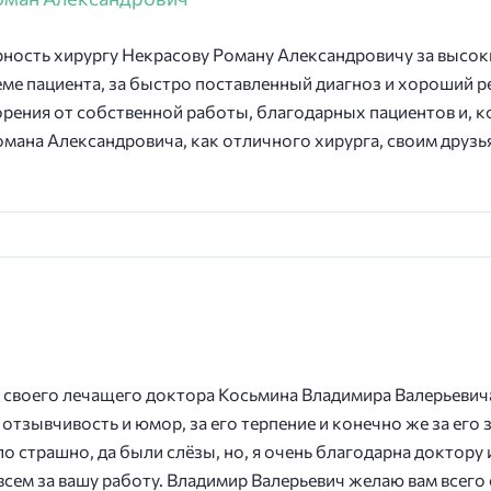
ность хирургу Некрасову Роману Александровичу за высо
ме пациента, за быстро поставленный диагноз и хороший ре
рения от собственной работы, благодарных пациентов и, ко
мана Александровича, как отличного хирурга, своим друзь
ь своего лечащего доктора Косьмина Владимира Валерьеви
о отзывчивость и юмор, за его терпение и конечно же за его
ло страшно, да были слëзы, но, я очень благодарна доктору
сем за вашу работу. Владимир Валерьевич желаю вам всего