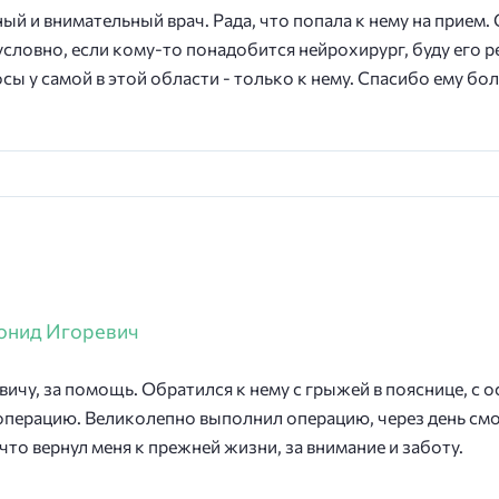
й и внимательный врач. Рада, что попала к нему на прием.
условно, если кому-то понадобится нейрохирург, буду его р
сы у самой в этой области - только к нему. Спасибо ему бо
онид Игоревич
чу, за помощь. Обратился к нему с грыжей в пояснице, с 
операцию. Великолепно выполнил операцию, через день смог
что вернул меня к прежней жизни, за внимание и заботу.