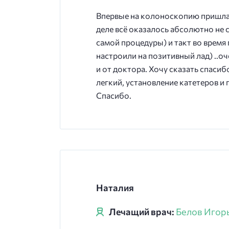
Впервые на колоноскопию пришла к
деле всё оказалось абсолютно не
самой процедуры) и такт во время
настроили на позитивный лад) ..о
и от доктора. Хочу сказать спасиб
легкий, установление катетеров 
Спасибо.
Наталия
Лечащий врач:
Белов Игор