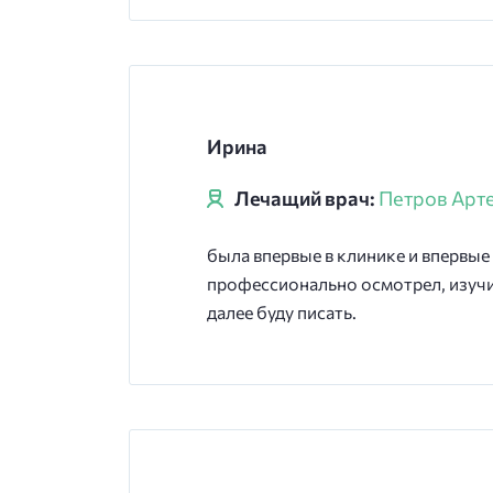
Ирина
Лечащий врач:
Петров Арт
была впервые в клинике и впервые 
профессионально осмотрел, изучил
далее буду писать.