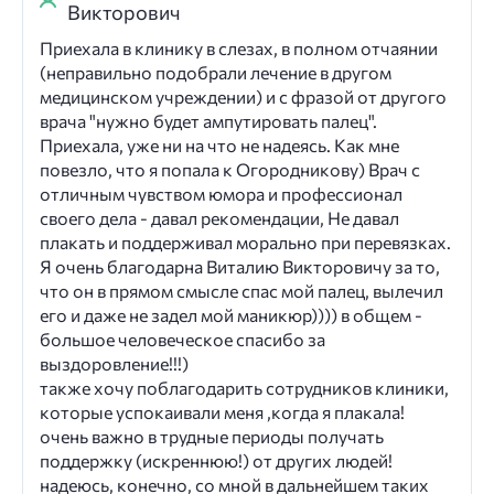
Викторович
Приехала в клинику в слезах, в полном отчаянии
(неправильно подобрали лечение в другом
медицинском учреждении) и с фразой от другого
врача "нужно будет ампутировать палец".
Приехала, уже ни на что не надеясь. Как мне
повезло, что я попала к Огородникову) Врач с
отличным чувством юмора и профессионал
своего дела - давал рекомендации, Не давал
плакать и поддерживал морально при перевязках.
Я очень благодарна Виталию Викторовичу за то,
что он в прямом смысле спас мой палец, вылечил
его и даже не задел мой маникюр)))) в общем -
большое человеческое спасибо за
выздоровление!!!)
также хочу поблагодарить сотрудников клиники,
которые успокаивали меня ,когда я плакала!
очень важно в трудные периоды получать
поддержку (искреннюю!) от других людей!
надеюсь, конечно, со мной в дальнейшем таких