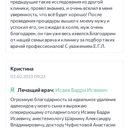
предыдущие такие исследования из другой
клиники, провел анамнез, и очень вселил в меня
уверенность, что всё будет хорошо! После
проведения процедуры вышел к моему мужу и
успокил его, он ожидал в холле, муж очень
благодарен, он там уже весь извелся.Благодарим
от нащей семьи врача и клинику за подбор таких
врачей профессионалов! С уважением Е.Г.Л.
Кристина
02.02.2023 09:23
Лечащий врач:
Исаев Бадри Исаевич
Огромную благодарность за идеальное удаление
аденоидов у моего сына я выражаю
оперирующему отоларингологу Исаеву Бадри
Исаевичу, анестезиологу Шарнину Александру
Владимировичу, доктору Чуфистовой Анастасии