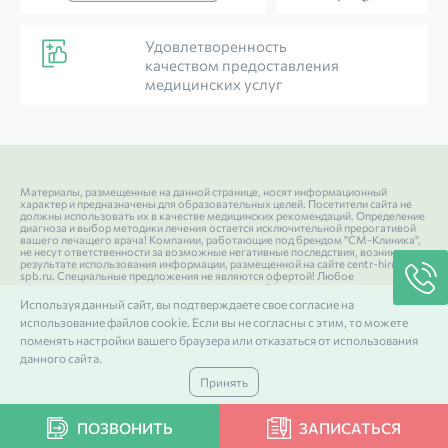
Удовлетворенность
качеством предоставления
медицинских услуг
Материалы, размещенные на данной странице, носят информационный
характер и предназначены для образовательных целей. Посетители сайта не
должны использовать их в качестве медицинских рекомендаций. Определение
диагноза и выбор методики лечения остается исключительной прерогативой
вашего лечащего врача! Компании, работающие под брендом "СМ-Клиника",
не несут ответственности за возможные негативные последствия, возникшие в
результате использования информации, размещенной на сайте centr-hirurgii-
spb.ru. Специальные предложения не являются офертой! Любое
использование или копирование материалов сайта допускается лишь с
разрешения правообладателя и только со ссылкой на источник: centr-hirurgii-
Используя данный сайт, вы подтверждаете свое согласие на
spb.ru.
использование файлов cookie. Если вы не согласны с этим, то можете
поменять настройки вашего браузера или отказаться от использования
ИМЕЮТСЯ ПРОТИВОПОКАЗАНИЯ. НЕОБХОДИМА
данного сайта.
КОНСУЛЬТАЦИЯ СПЕЦИАЛИСТОВ
Принять
This site is protected by reCAPTCHA and the Google
Privacy Policy
and
Terms
of Service
apply.
ПОЗВОНИТЬ
ЗАПИСАТЬСЯ