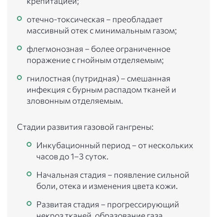
крепитацией;
отечно-токсическая – преобладает
массивный отек с минимальным газом;
флегмонозная – более ограниченное
поражение с гнойным отделяемым;
гнилостная (путридная) – смешанная
инфекция с бурным распадом тканей и
зловонным отделяемым.
Стадии развития газовой гангрены:
Инкубационный период – от нескольких
часов до 1–3 суток.
Начальная стадия – появление сильной
боли, отека и изменения цвета кожи.
Развитая стадия – прогрессирующий
некроз тканей, образование газа,