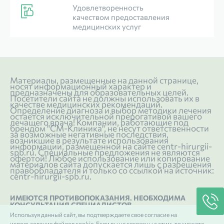
Удовлетворенность
качеством предоставления
медицинских услуг
Материалы, размещенные на данной странице,
носят информационный характер и
предназначены для образовательных целей.
Посетители сайта не должны использовать их в
качестве медицинских рекомендаций.
Определение диагноза и выбор методики лечения
остается исключительной прерогативой вашего
лечащего врача! Компании, работающие под
брендом "СМ-Клиника", не несут ответственности
за возможные негативные последствия,
возникшие в результате использования
информации, размещенной на сайте centr-hirurgii-
spb.ru. Специальные предложения не являются
офертой! Любое использование или копирование
материалов сайта допускается лишь с разрешения
правообладателя и только со ссылкой на источник:
centr-hirurgii-spb.ru.
ИМЕЮТСЯ ПРОТИВОПОКАЗАНИЯ. НЕОБХОДИМА
КОНСУЛЬТАЦИЯ СПЕЦИАЛИСТОВ
Используя данный сайт, вы подтверждаете свое согласие на
This site is protected by reCAPTCHA and the Google
использование файлов cookie. Если вы не согласны с этим, то можете