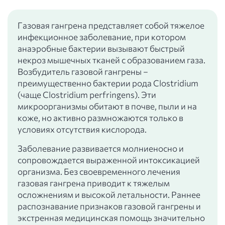
Газовая гангрена представляет собой тяжелое
инфекционное заболевание, при котором
анаэробные бактерии вызывают быстрый
некроз мышечных тканей с образованием газа.
Возбудитель газовой гангрены –
преимущественно бактерии рода Clostridium
(чаще Clostridium perfringens). Эти
микроорганизмы обитают в почве, пыли и на
коже, но активно размножаются только в
условиях отсутствия кислорода.
Заболевание развивается молниеносно и
сопровождается выраженной интоксикацией
организма. Без своевременного лечения
газовая гангрена приводит к тяжелым
осложнениям и высокой летальности. Раннее
распознавание признаков газовой гангрены и
экстренная медицинская помощь значительно