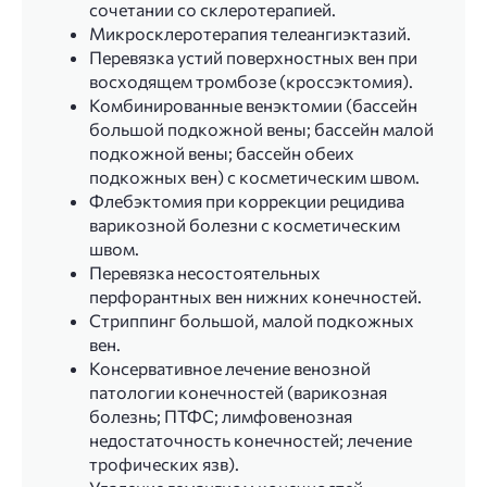
сочетании со склеротерапией.
Микросклеротерапия телеангиэктазий.
Перевязка устий поверхностных вен при
восходящем тромбозе (кроссэктомия).
Комбинированные венэктомии (бассейн
большой подкожной вены; бассейн малой
подкожной вены; бассейн обеих
подкожных вен) с косметическим швом.
Флебэктомия при коррекции рецидива
варикозной болезни с косметическим
швом.
Перевязка несостоятельных
перфорантных вен нижних конечностей.
Стриппинг большой, малой подкожных
вен.
Консервативное лечение венозной
патологии конечностей (варикозная
болезнь; ПТФС; лимфовенозная
недостаточность конечностей; лечение
трофических язв).