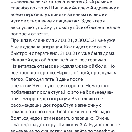
больницах не хотят делать ничего). Огромное
спасибо доктору Шишкину Андрею Андреевичу и
всему персоналу клиники за внимательное и
чуткое отношение к пациентам. Здесь тебя
выслушают, поймут, помогут.Все объяснят, на все
вопросы ответят.
Пришла в клинику я 27.03.21 , а 30.03.21 мне уже
была сделана операция. Как видите все очень
быстро и оперативно. 31.03.21 я уже была дома.
Никакой адской боли не было, все терпимо.
Начиталась отзывов и ждала ужасной боли. Но
все прошло хорошо.Наркоз общий, проснулась
легко. Сегодня пятый день после
операции.Чувствую себя хорошо. Немножко
побаливает после стула.Но это не больнее,чем
при геморрое, до операции.Выполняю все
рекомендации доктора.Стул в ванночку с
ромашкой проходит безболезненно.Не надо
бояться,надо идти и делать операцию. Очень
благодарна доктору Шишкину А.А. Единственное
замечание по существу: называйте по телефону