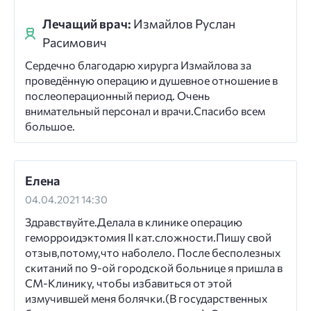
Лечащий врач:
Измайлов Руслан
Расимович
Сердечно благодарю хирурга Измайлова за
проведённую операцию и душевное отношение в
послеоперационный период. Очень
внимательный персонал и врачи.Спасибо всем
большое.
Елена
04.04.2021 14:30
Здравствуйте.Делала в клинике операцию
геморроидэктомия II кат.сложности.Пишу свой
отзыв,потому,что наболело. После бесполезных
скитаний по 9-ой городской больнице я пришла в
СМ-Клинику, чтобы избавиться от этой
измучившей меня болячки.(В государственных