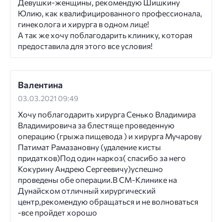
Девушки-женщины, рекомендую Шишкину
Юлию, как квалифицированного профессионала,
гинеколога и хирурга в одном лице!
А так же хочу поблагодарить клинику, которая
предоставила для этого все условия!
Валентина
03.03.2021 09:49
Хочу поблагодарить хирурга Сенько Владимира
Владимировича за блестяще проведенную
операцию (грыжа пищевода ) и хирурга Мучарову
Патимат Рамазановну (удаление кисты
придатков)Под один наркоз( спасибо за него
Кокурину Андрею Сергеевичу)успешно
проведены обе операции.В СМ-Клинике на
Дунайском отличный хирургический
центр,рекомендую обращаться и не волноваться
-все пройдет хорошо