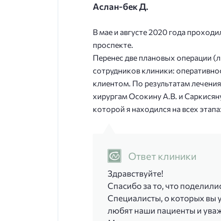
Аслан-бек Д.
В мае и августе 2020 года проход
проспекте.
Перенес две плановых операции (
сотрудников клиники: оперативнос
клиентом. По результатам лечени
хирургам Осокину А.В. и Саркисян
которой я находился на всех этап
Ответ клиники
Здравствуйте!
Спасибо за то, что поделили
Специалисты, о которых вы 
любят наши пациенты и ува