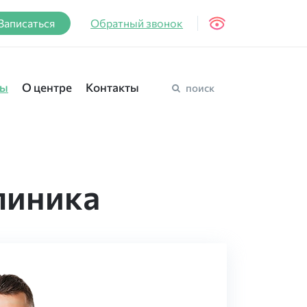
Записаться
Обратный звонок
вы
О центре
Контакты
поиск
линика