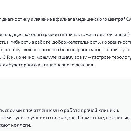
ил диагностику и лечение в филиале медицинского центра "
ликвидация паховой грыжи и полипэктомия толстой кишки).
ть и гибкость в работе, доброжелательность, корректность 
я приношу свою искреннюю благодарность эндоскописту Го
у С.Р. и, конечно, моему лечащему врачу — гастроэнтеролог
ах амбулаторного и стационарного лечения.
сь своими впечатлениями о работе врачей клиники.
упомянули - лучшие в своем деле. Грамотные, вежливые
жают коллеги.