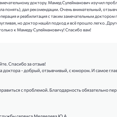
 замечательному доктору. Мамед Сулейманович изучил проб
гла понять), дал рекомендации. Очень внимательный, отзыв
операция и реабилитация с таким замечательным доктором 
пугливая, но доктор нашёл подход и всё прошло легко. Друг
только к Мамеду Сулеймановичу! Спасибо вам!
те. Спасибо за отзыв!
а доктора - добрый, отзывчивый, с юмором. И самое гла
справиться с проблемой. Благодарность обязательно п
 службы сервиса Медведева Ю.А.