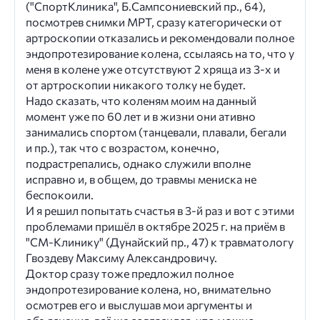
("СпортКлиникa", Б.Сампсониевский пр., 64),
посмотрев снимки МРТ, сразу категорически от
артроскопии отказались и рекомендовали полное
эндопротезирование колена, ссылаясь на то, что у
меня в колене уже отсутствуют 2 хряща из 3-х и
от артроскопии никакого толку не будет.
Надо сказать, что коленям моим на данный
момент уже по 60 лет и в жизни они ативно
занимались спортом (танцевали, плавали, бегали
и пр.), так что с возрастом, конечно,
подрастрепались, однако служили вполне
исправно и, в общем, до травмы мениска не
беспокоили.
И я решил попытать счастья в 3-й раз и вот с этими
проблемами пришёл в октябре 2025 г. на приём в
"СМ-Клинику" (Дунайский пр., 47) к травматологу
Гвоздеву Максиму Александровичу.
Доктор сразу тоже предложил полное
эндопротезирование колена, но, внимательно
осмотрев его и выслушав мои аргументы и