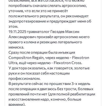
объяснения, всё же согласился, что можно
попробовать сначала слелать артроскопию,
уточнив, что если это не принесёт
положительного результата, он рекомендует
эндопротезирование и предупреждает меня об
этом.
19.11.2025 травматолог Гвоздев Максим
Александрович произвёл артроскопию моего
правого колена и резекцию латерального
мениска.
Сразу после операции была инъекция
Compositron Regain, через неделю - Flexotron
Ultra, ещё через неделю - Flexotron Cross.
У доктора оказались, как говорится, золотые
руки и он показал себя настоящим
профессионалом.
В результате сейчас по прошествии 3-х недель
после операции я двигаюсь без трости, болевых
проявлений почти нет (для полной реабилитации
и восстановления надо, конечно, больше
времени).