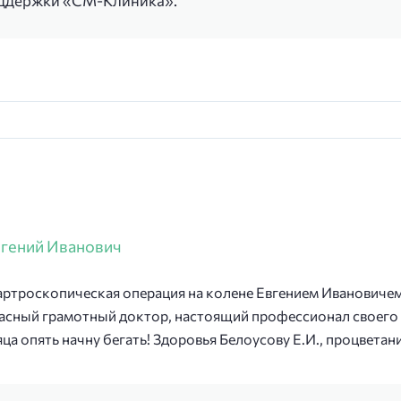
оддержки «СМ-Клиника».
вгений Иванович
а артроскопическая операция на колене Евгением Иванович
асный грамотный доктор, настоящий профессионал своего 
яца опять начну бегать! Здоровья Белоусову Е.И., процвета