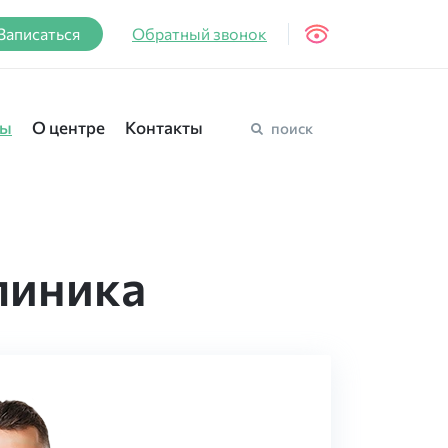
Записаться
Обратный звонок
вы
О центре
Контакты
поиск
линика